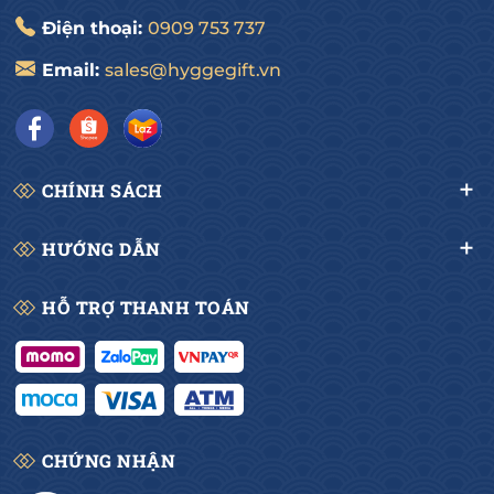
Điện thoại:
0909 753 737
Email:
sales@hyggegift.vn
CHÍNH SÁCH
HƯỚNG DẪN
HỖ TRỢ THANH TOÁN
CHỨNG NHẬN