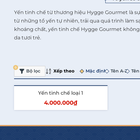
Yến tinh chế từ thương hiệu Hygge Gourmet là sự 
từ những tổ yến tự nhiên, trải qua quá trình làm s
khoáng chất, yến tinh chế Hygge Gourmet không c
da tươi trẻ.
0
Xếp theo
Bộ lọc
Mặc định
Tên A-Z
Tên
Yến tinh chế loại 1
4.000.000₫
Thêm vào giỏ