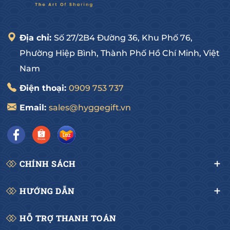
ngoài nước.
- Đội ngũ nhân viên tư vấn nhiệt tình, chuyên 
nghiệp và tận tâm.
Địa chỉ:
Số 27/2B4 Đường 36, Khu Phố 76,
Quý khách hãy nhanh tay Inbox hoặc liên hệ: 0909 
Phường Hiệp Bình, Thành Phố Hồ Chí Minh, Việt
75 37 37 ngay để nhận Giá Ưu Đãi khi đặt hàng sớm.
Nam
-------------------------------------
Điện thoại:
0909 753 737
HYGGE GOURMET
Email:
sales@hyggegift.vn
Hotline: 0909 75 37 37
Địa chỉ: 27/2B4 Đường số 36, Hiệp Bình Chánh, Thủ 
Đức, HCM
CHÍNH SÁCH
HƯỚNG DẪN
HỖ TRỢ THANH TOÁN