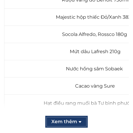
Majestic hộp thiếc Đỏ/Xanh 382
Socola Alfredo, Rossco 180g
Mứt dâu Lafresh 210g
Nước hồng sâm Sobaek
Cacao vàng Sure
Hạt điều rang muối bà Tư bình phướ
Oatmeal Hũ vàng Tài - Lộc HT_N
Xem thêm