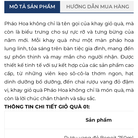
MÔ TẢ SẢN PHẨM
HƯỚNG DẪN MUA HÀNG
Pháo Hoa không chỉ là tên gọi của khay giỏ quà, mà
còn là biểu trưng cho sự rực rỡ và tưng bừng của
năm mới. Mỗi khay quà như một màn pháo hoa
lung linh, tỏa sáng trên bàn tiệc gia đình, mang đến
sự phồn thịnh và may mắn cho người nhận. Được
thiết kế tinh tế với sự kết hợp của các sản phẩm cao
cấp, từ những viên kẹo sô-cô-la thơm ngon, hạt
dinh dưỡng bổ dưỡng, đến chai rượu vang đỏ đậm
vị, khay giỏ quà Pháo Hoa không chỉ là món quà, mà
còn là lời chúc chân thành và sâu sắc.
THÔNG TIN CHI TIẾT GIỎ QUÀ 01:
Sản phẩm
Rượu vang đỏ Benoit 750ml