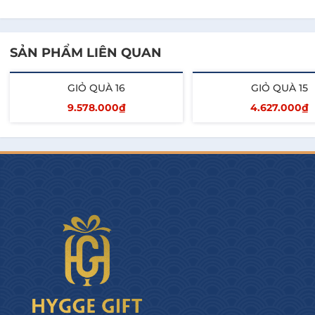
Kẹo hồng sâm Sobaek cao cấp 20
SẢN PHẨM LIÊN QUAN
Xoài sấy dẻo Tư Bông
GIỎ QUÀ 16
GIỎ QUÀ 15
Khay gỗ và + Túi xách
9.578.000₫
4.627.000₫
Hygge Gourmet cam kết và khác biệt:
Thêm vào giỏ
Thêm vào giỏ
- Cá nhân hóa quà tặng Tết cho Doanh Nghiệp
- Thiết kế câu chuyện quà tặng Signature cho từng 
Doanh Nghiệp (Logo, màu sắc...)
- Cung cấp hóa đơn và chứng từ đầy đủ, minh bạch.
-  Đáp ứng Số Lượng Lớn và giao hàng Nhanh trên 
toàn quốc.
- Chiết khấu hấp dẫn.
- Đa dạng phân khúc, tối ưu ngân sách.
- Nhiều mẫu mã bắt mắt với sản phẩm trong và 