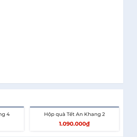
 cay, như là Talisker với các loại whisky mạch êm
sứ: Scotland
 vị khác biệt như socola, đem lại trải nghiệm
ng 4
Hộp quà Tết An Khang 2
t Nam
1.090.000₫
n chất giàu dinh dưỡng. Loại quả này tốt cho mọi