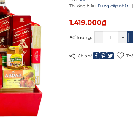
Thương hiệu:
Đang cập nhật
1.419.000₫
Mã giảm giá:
Số lượng:
-
+
Ngày hết hạn:
Chia sẻ
Thê
Điều kiện: