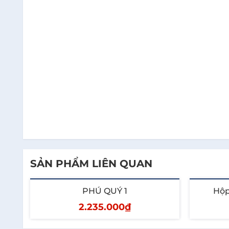
1. Johnnie Walker Red Label 75cl:
Red Label là 
và quyện. Điều này làm cho Red Label trở thành 
SẢN PHẨM LIÊN QUAN
1. Bánh Merry Nhật đỏ 333g:
Những chiếc bánh 
PHÚ QUÝ 1
Hộp
vị giác tuyệt vời, ngon miệng và thỏa mãn. Đặc b
2.235.000₫
1. Chà là khô nguyên cành Nawres Dates 500