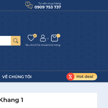
Tư vấn mua hàng
0909 753 737
0
Yêu thích
Tài khoản
Giỏ hàng
Hot deal
VỀ CHÚNG TÔI
Khang 1