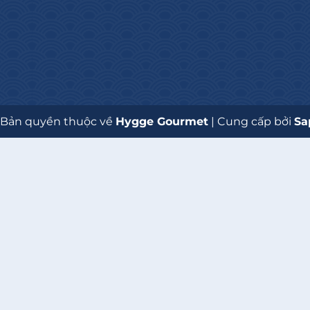
i Lan
& Harvey là thương hiệu nổi tiếng của nước Đức với các
g hoá học, không chất tạo màu, đảm bảo an toàn tuyệt
 Bản quyền thuộc về
Hygge Gourmet
|
Cung cấp bởi
Sa