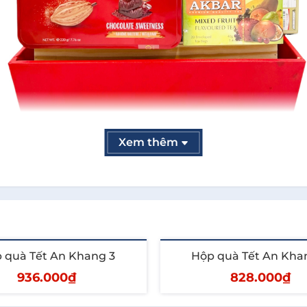
Xem thêm
sự kết hợp ăn ý của các loại whisky mạch nha vị khói và
loại thức uống tuyệt vời để thưởng thức mỗi ngày. Xuất 
hòa quyện hương vị bơ sữa ngọt ngào cùng những hương
 quà Tết An Khang 3
Hộp quà Tết An Kha
iệt, bánh giòn xốp, rất ngon miệng khi ăn. Xuất xứ: Việ
936.000₫
828.000₫
g:
Chà là có vị ngon, dễ ăn, là thực phẩm tự nhiên nguyê