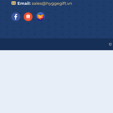
sản phẩm tuyệt vời ăn vào nhớ mãi. Xuất xứ: Thá
Email:
sales@hyggegift.vn
1. Kẹo C&H 100g Selected Moments:
Cavendish 
cây nguyên chất 100%, đặc biệt không chứa đườn
khoáng chất tốt cho sức khỏe. Xuất xứ: Đức
1. khay gỗ + phụ kiện, Xuất xứ:
Việt Nam
©