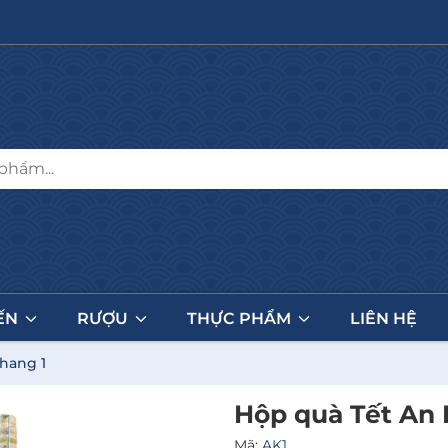
ẾN
RƯỢU
THỰC PHẨM
LIÊN HỆ
hang 1
Hộp quà Tết An 
Mã:
AK1