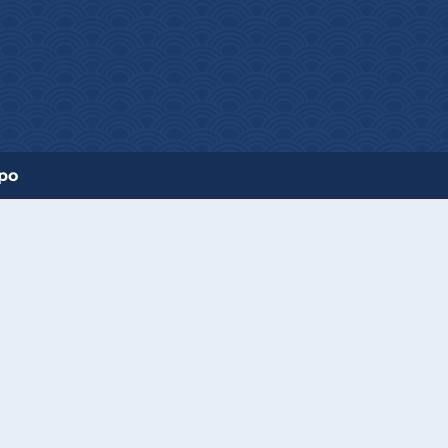
 sản phẩm kẹo trái cây được làm từ nước ép trái
 đối cho người sử dụng, giúp bổ sung vitamin và
po