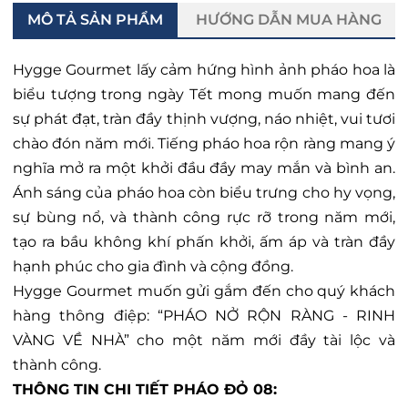
MÔ TẢ SẢN PHẨM
HƯỚNG DẪN MUA HÀNG
Hygge Gourmet lấy cảm hứng hình ảnh pháo hoa là
biểu tượng trong ngày Tết mong muốn mang đến
sự phát đạt, tràn đầy thịnh vượng, náo nhiệt, vui tươi
chào đón năm mới. Tiếng pháo hoa rộn ràng mang ý
nghĩa mở ra một khởi đầu đầy may mắn và bình an.
Ánh sáng của pháo hoa còn biểu trưng cho hy vọng,
sự bùng nổ, và thành công rực rỡ trong năm mới,
tạo ra bầu không khí phấn khởi, ấm áp và tràn đầy
hạnh phúc cho gia đình và cộng đồng.
Hygge Gourmet muốn gửi gắm đến cho quý khách 
hàng thông điệp: “PHÁO NỞ RỘN RÀNG - RINH 
VÀNG VỀ NHÀ” cho một năm mới đầy tài lộc và 
thành công.
THÔNG TIN CHI TIẾT PHÁO ĐỎ 08: