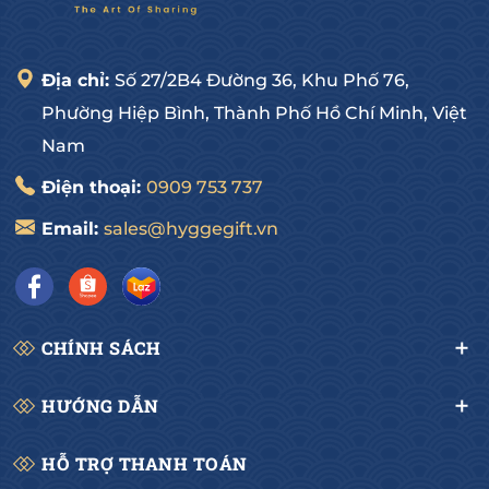
- Đội ngũ nhân viên tư vấn nhiệt tình, chuyên 
nghiệp và tận tâm.
Quý khách hãy nhanh tay Inbox hoặc liên hệ: 0909 
Địa chỉ:
Số 27/2B4 Đường 36, Khu Phố 76,
75 37 37 ngay để nhận Giá Ưu Đãi khi đặt hàng sớm.
Phường Hiệp Bình, Thành Phố Hồ Chí Minh, Việt
Nam
-------------------------------------
HYGGE GOURMET
Điện thoại:
0909 753 737
Hotline: 0909 75 37 37
Email:
sales@hyggegift.vn
Địa chỉ: 27/2B4 Đường số 36, Hiệp Bình Chánh, Thủ Đức, HCM
CHÍNH SÁCH
HƯỚNG DẪN
HỖ TRỢ THANH TOÁN