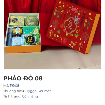
Mã giảm giá:
Ngày hết hạn:
Điều kiện:
PHÁO ĐỎ 08
Mã:
PĐ08
Thương hiệu:
Hygge Goumet
Tình trạng:
Còn hàng