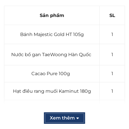
Sản phẩm
SL
Bánh Majestic Gold HT 105g
1
Nước bổ gan TaeWoong Hàn Quốc
1
Cacao Pure 100g
1
Hạt điều rang muối Kaminut 180g
1
Mận Sấy vị cherry Fruit Ocean 200g
1
Xem thêm
Hộp trà hoa cúc túi lọc 20gx2gr
1