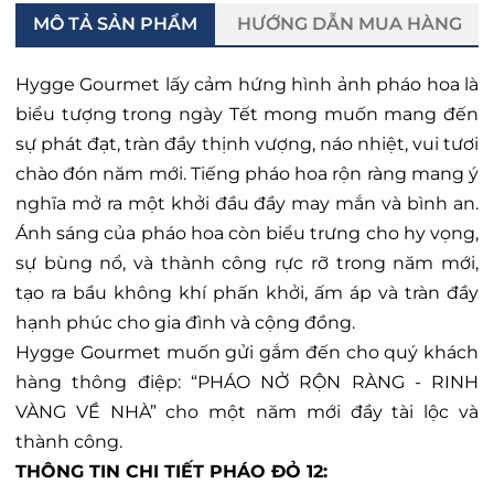
MÔ TẢ SẢN PHẨM
HƯỚNG DẪN MUA HÀNG
Hygge Gourmet lấy cảm hứng hình ảnh pháo hoa là
biểu tượng trong ngày Tết mong muốn mang đến
sự phát đạt, tràn đầy thịnh vượng, náo nhiệt, vui tươi
chào đón năm mới. Tiếng pháo hoa rộn ràng mang ý
nghĩa mở ra một khởi đầu đầy may mắn và bình an.
Ánh sáng của pháo hoa còn biểu trưng cho hy vọng,
sự bùng nổ, và thành công rực rỡ trong năm mới,
tạo ra bầu không khí phấn khởi, ấm áp và tràn đầy
hạnh phúc cho gia đình và cộng đồng.
Hygge Gourmet muốn gửi gắm đến cho quý khách 
hàng thông điệp: “PHÁO NỞ RỘN RÀNG - RINH 
VÀNG VỀ NHÀ” cho một năm mới đầy tài lộc và 
thành công.
THÔNG TIN CHI TIẾT PHÁO ĐỎ 12: