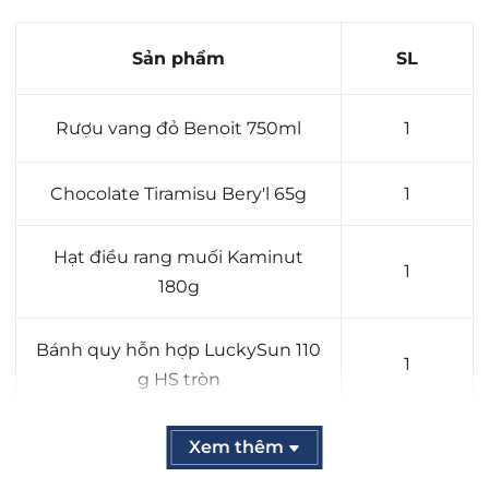
Sản phẩm
SL
Rượu vang đỏ Benoit 750ml
1
Chocolate Tiramisu Bery'l 65g
1
Hạt điều rang muối Kaminut
1
180g
Bánh quy hỗn hợp LuckySun 110
1
g HS tròn
Mứt Dâu Preserves - Golden
Xem thêm
1
Farm 210g