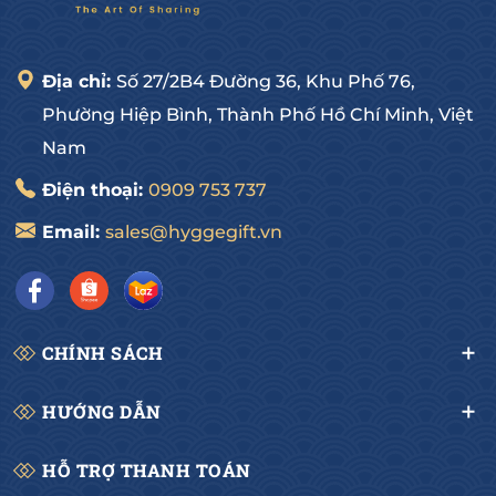
- Nhiều mẫu mã bắt mắt với sản phẩm trong và 
ngoài nước.
- Đội ngũ nhân viên tư vấn nhiệt tình, chuyên 
Địa chỉ:
Số 27/2B4 Đường 36, Khu Phố 76,
nghiệp và tận tâm.
Phường Hiệp Bình, Thành Phố Hồ Chí Minh, Việt
Quý khách hãy nhanh tay Inbox hoặc liên hệ: 0909 
Nam
75 37 37 ngay để nhận Giá Ưu Đãi khi đặt hàng sớm.
Điện thoại:
0909 753 737
-------------------------------------
Email:
sales@hyggegift.vn
HYGGE GOURMET
Hotline: 0909 75 37 37
Địa chỉ: 27/2B4 Đường số 36, Hiệp Bình Chánh, Thủ Đức, HCM
CHÍNH SÁCH
HƯỚNG DẪN
HỖ TRỢ THANH TOÁN