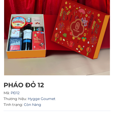
Mã giảm giá:
Ngày hết hạn:
Điều kiện:
PHÁO ĐỎ 12
Mã:
PĐ12
Thương hiệu:
Hygge Goumet
Tình trạng:
Còn hàng