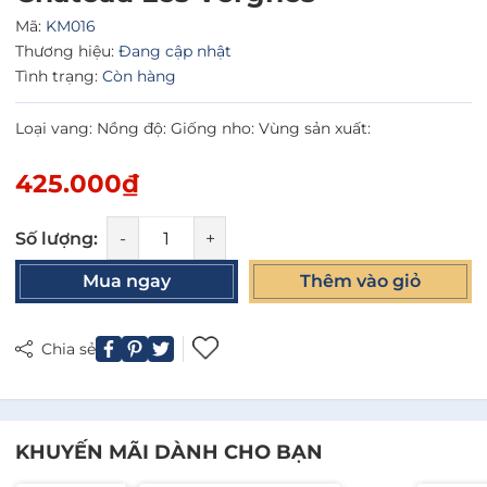
Mã:
KM016
Thương hiệu:
Đang cập nhật
Tình trạng:
Còn hàng
Loại vang: Nồng độ: Giống nho: Vùng sản xuất:
425.000₫
Số lượng:
-
+
Mua ngay
Thêm vào giỏ
Chia sẻ
KHUYẾN MÃI DÀNH CHO BẠN