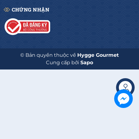
CHỨNG NHẬN
© Bản quyền thuộc về
Hygge Gourmet
Cung cấp bởi
Sapo
Liên hệ