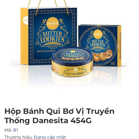
Mã giảm giá:
Ngày hết hạn:
Điều kiện:
Hộp Bánh Qui Bơ Vị Truyền
Thống Danesita 454G
Mã:
B1
Thương hiệu:
Đang cập nhật