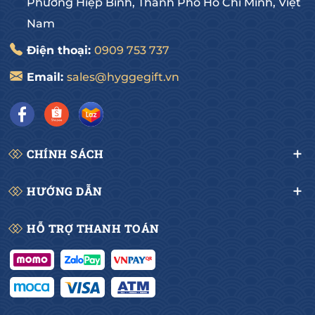
Phường Hiệp Bình, Thành Phố Hồ Chí Minh, Việt
Nam
Điện thoại:
0909 753 737
Email:
sales@hyggegift.vn
CHÍNH SÁCH
HƯỚNG DẪN
HỖ TRỢ THANH TOÁN