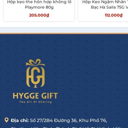
Hộp kẹo the hỗn hợp khổng lồ
Hộp Kẹo Ngậm Nhân 
Playmore 80g
Bạc Hà Saila 75G 
205.000₫
112.000₫
Thêm vào giỏ
Thêm vào giỏ
Địa chỉ:
Số 27/2B4 Đường 36, Khu Phố 76,