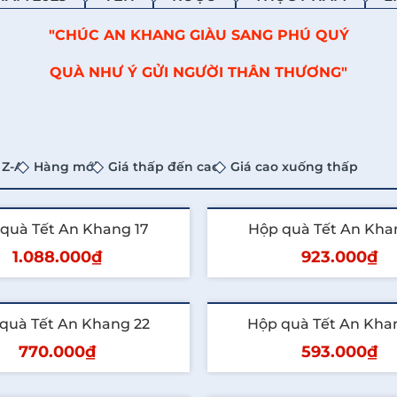
"CHÚC AN KHANG GIÀU SANG PHÚ QUÝ
QUÀ NHƯ Ý GỬI NGƯỜI THÂN THƯƠNG"
 Z-A
Hàng mới
Giá thấp đến cao
Giá cao xuống thấp
quà Tết An Khang 17
Hộp quà Tết An Kha
1.088.000₫
923.000₫
hêm vào giỏ
Thêm vào giỏ
quà Tết An Khang 22
Hộp quà Tết An Kha
770.000₫
593.000₫