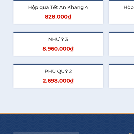
Thêm vào giỏ
T
Hộp quà Tết An Khang 4
Hộp
828.000₫
Thêm vào giỏ
T
NHƯ Ý 3
8.960.000₫
Thêm vào giỏ
T
PHÚ QUÝ 2
2.698.000₫
Thêm vào giỏ
T