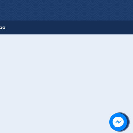
po
Liên hệ