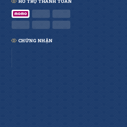
HỖ TRỢ THANH TOÁN
CHỨNG NHẬN