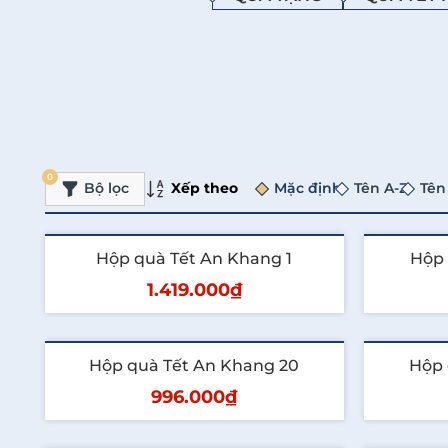
0
Xếp theo
Bộ lọc
Mặc định
Tên A-Z
Tên
Hộp quà Tết An Khang 1
Hộp 
1.419.000₫
Thêm vào giỏ
T
Hộp quà Tết An Khang 20
Hộp 
996.000₫