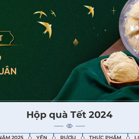
Hộp quà Tết 2024
NĂM 2025
YẾN
RƯỢU
THỰC PHẨM
L