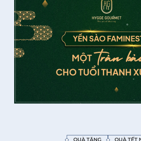
QUÀ TẶNG
QUÀ TẾT 