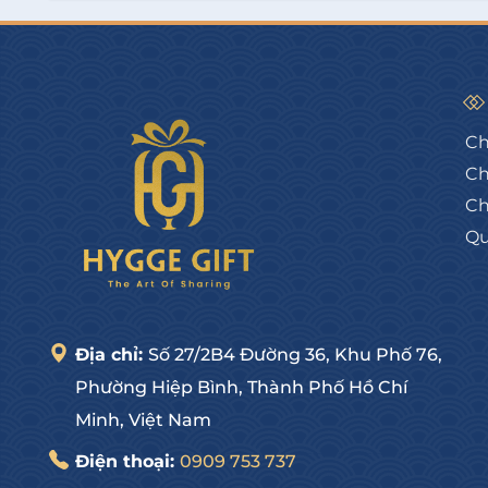
Thêm vào giỏ
T
Địa chỉ: 27/2B4 Đường số 36, Hiệp Bình Chánh,
Ch
Ch
Ch
Qu
Địa chỉ:
Số 27/2B4 Đường 36, Khu Phố 76,
Phường Hiệp Bình, Thành Phố Hồ Chí
Minh, Việt Nam
Điện thoại:
0909 753 737