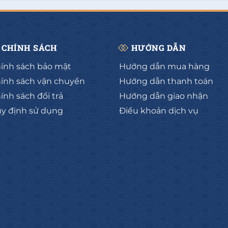
hêm vào giỏ
Thêm vào giỏ
 Thủ Đức, HCM
CHÍNH SÁCH
HƯỚNG DẪN
ính sách bảo mật
Hướng dẫn mua hàng
ính sách vận chuyển
Hướng dẫn thanh toán
ính sách đổi trả
Hướng dẫn giao nhận
y định sử dụng
Điều khoản dịch vụ