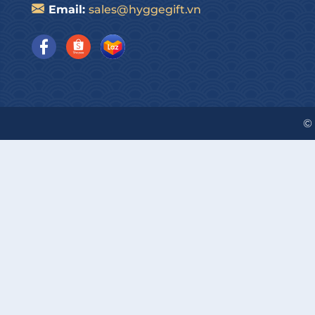
Email:
sales@hyggegift.vn
©