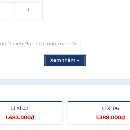
1
ng Doanh Nghiệp (Logo, màu sắc...)
ạch.
n toàn quốc.
Xem thêm
ngoài nước.
ghiệp và tận tâm.
09 75 37 37 ngay để nhận Giá Ưu Đãi khi đặt hàng sớm.
LÌ XÌ 07
LÌ XÌ 06
1.683.000₫
1.388.000₫