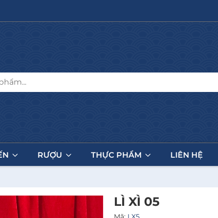
ẾN
RƯỢU
THỰC PHẨM
LIÊN HỆ
LÌ XÌ 05
Mã:
LX5