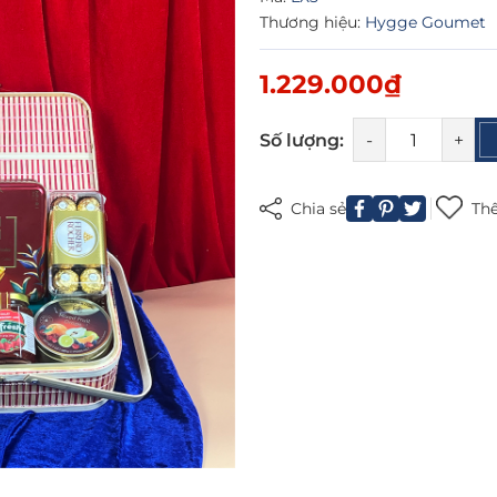
Thương hiệu:
Hygge Goumet
1.229.000₫
Mã giảm giá:
Số lượng:
-
+
Ngày hết hạn:
Chia sẻ
Thê
Điều kiện: