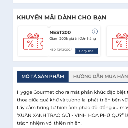
KHUYẾN MÃI DÀNH CHO BẠN
NEST200
Giảm 200k giá trị đơn hàng
HSD: 12/12/2024
Copy mã
MÔ TẢ SẢN PHẨM
HƯỚNG DẪN MUA HÀ
Hygge Gourmet cho ra mắt phân khúc đặc biệt tr
thoa giữa quá khứ và tương lai phát triển bền vữ
Lấy cảm hứng từ hình ảnh pháo đỏ, đồng xu may
‘XUÂN XANH TRAO GỬI - VINH HOA PHÚ QUÝ” là 
trách nhiệm với thiên nhiên.