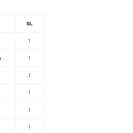
SL
1
g
1
1
1
1
1