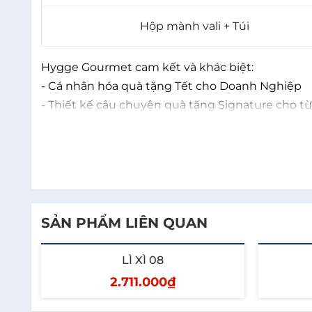
Hộp mành vali + Túi
Hygge Gourmet cam kết và khác biệt:
- Cá nhân hóa quà tặng Tết cho Doanh Nghiệp
- Thiết kế câu chuyện quà tặng Signature cho từ
- Cung cấp hóa đơn và chứng từ đầy đủ, minh b
-  Đáp ứng Số Lượng Lớn và giao hàng Nhanh trê
- Chiết khấu hấp dẫn.
- Đa dạng phân khúc, tối ưu ngân sách.
- Nhiều mẫu mã bắt mắt với sản phẩm trong và 
- Đội ngũ nhân viên tư vấn nhiệt tình, chuyên n
SẢN PHẨM LIÊN QUAN
Quý khách hãy nhanh tay Inbox hoặc liên hệ: 09
LÌ XÌ 08
-------------------------------------
HYGGE GOURMET
2.711.000₫
Hotline: 0909 75 37 37