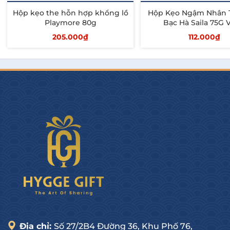
Hộp kẹo the hỗn hợp khổng lồ
Hộp Kẹo Ngậm Nhân 
Playmore 80g
Bạc Hà Saila 75G 
205.000₫
112.000₫
Thêm vào giỏ
Thêm vào giỏ
Địa chỉ:
Số 27/2B4 Đường 36, Khu Phố 76,