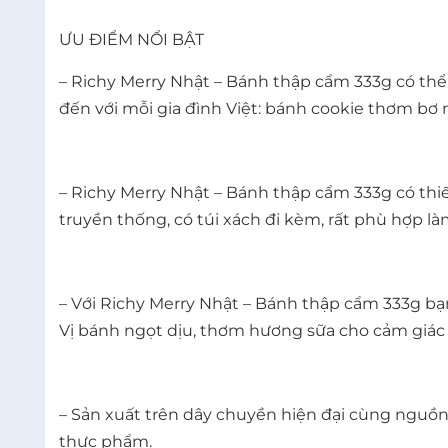
ƯU ĐIỂM NỔI BẬT
– Richy Merry Nhật – Bánh thập cẩm 333g có th
đến với mỗi gia đình Việt: bánh cookie thơm bơ
– Richy Merry Nhật – Bánh thập cẩm 333g có thiết
truyền thống, có túi xách đi kèm, rất phù hợp l
– Với Richy Merry Nhật – Bánh thập cẩm 333g bạn
Vị bánh ngọt dịu, thơm hương sữa cho cảm giác 
– Sản xuất trên ​dây chuyền hiện đại cùng nguồ
thực phẩm.