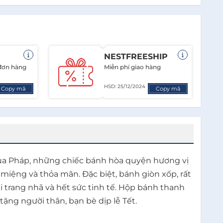
NESTFREESHIP
 đơn hàng
Miễn phí giao hàng
HSD: 25/12/2024
Copy mã
Copy mã
của Pháp, những chiếc bánh hòa quyện hương vị
 miệng và thỏa mãn. Đặc biệt, bánh giòn xốp, rất
 trang nhã và hết sức tinh tế. Hộp bánh thanh
ặng người thân, bạn bè dịp lễ Tết.