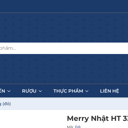
ẾN
RƯỢU
THỰC PHẨM
LIÊN HỆ
 (đỏ)
Merry Nhật HT 3
Mã:
B8