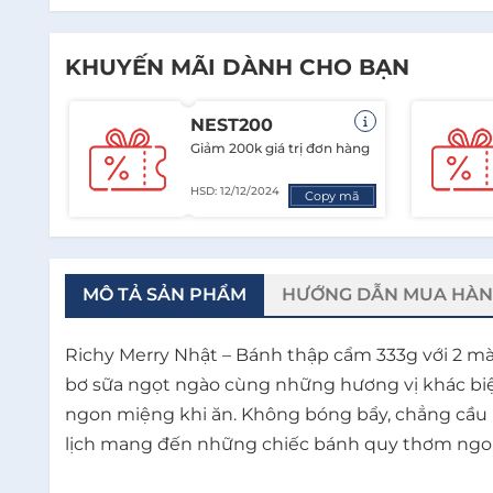
KHUYẾN MÃI DÀNH CHO BẠN
NEST200
Giảm 200k giá trị đơn hàng
HSD: 12/12/2024
Copy mã
MÔ TẢ SẢN PHẨM
HƯỚNG DẪN MUA HÀ
Richy Merry Nhật – Bánh thập cẩm 333g với 2 m
bơ sữa ngọt ngào cùng những hương vị khác biệt 
ngon miệng khi ăn. Không bóng bẩy, chẳng cầu k
lịch mang đến những chiếc bánh quy thơm ngon l