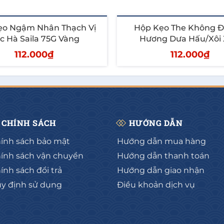
ẹo Ngậm Nhân Thạch Vị
Hộp Kẹo The Không 
c Hà Saila 75G Vàng
Hương Dưa Hấu/Xôi 
Playmore Hộp Thiếc
112.000₫
112.000₫
hêm vào giỏ
Thêm vào giỏ
CHÍNH SÁCH
HƯỚNG DẪN
ính sách bảo mật
Hướng dẫn mua hàng
ính sách vận chuyển
Hướng dẫn thanh toán
ính sách đổi trả
Hướng dẫn giao nhận
y định sử dụng
Điều khoản dịch vụ