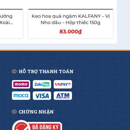
Đường
Kẹo hoa quả ngậm KALFANY – Vị
Kẹ
Xoài
Nho dâu – Hộp thiếc 150g
 40G
83.000₫
Thêm vào giỏ
HỖ TRỢ THANH TOÁN
CHỨNG NHẬN