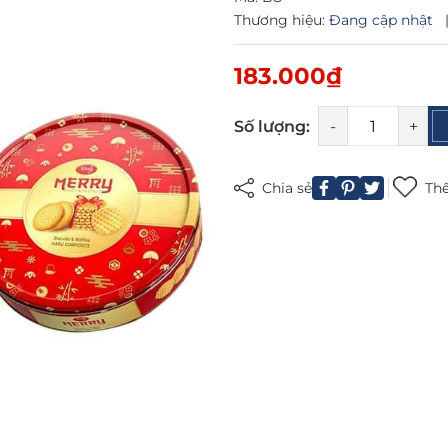
Thương hiệu:
Đang cập nhật
183.000₫
Số lượng:
-
+
Mã giảm giá:
Ngày hết hạn:
Chia sẻ
Thê
Điều kiện: