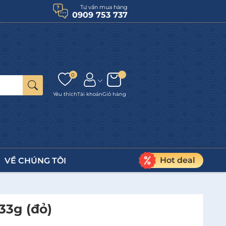
Tư vấn mua hàng
0909 753 737
0
Yêu thích
Tài khoản
Giỏ hàng
Hot deal
VỀ CHÚNG TÔI
33g (đỏ)