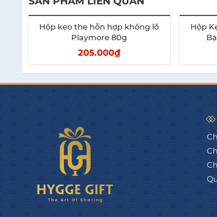
SẢN PHẨM LIÊN QUAN
Hộp kẹo the hỗn hợp khổng lồ
Hộp K
Playmore 80g
Bạ
205.000₫
Thêm vào giỏ
T
Ch
Ch
Ch
Qu