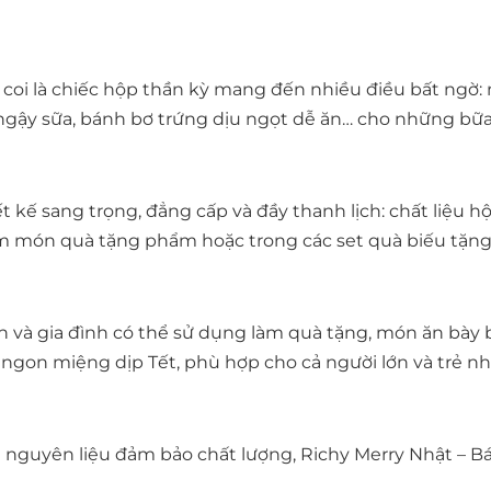
ể coi là chiếc hộp thần kỳ mang đến nhiều điều bất ng
 ngậy sữa, bánh bơ trứng dịu ngọt dễ ăn… cho những bữa
 kế sang trọng, đẳng cấp và đầy thanh lịch: chất liệu h
àm món quà tặng phẩm hoặc trong các set quà biếu tặng d
 và gia đình có thể sử dụng làm quà tặng, món ăn bày b
ngon miệng dịp Tết, phù hợp cho cả người lớn và trẻ nh
n nguyên liệu đảm bảo chất lượng, Richy Merry Nhật – 