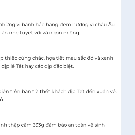
ờ: những vị bánh hảo hạng đem hương vị châu Âu
 ăn nhẹ tuyệt vời và ngon miệng.
ộp thiếc cứng chắc, họa tiết màu sắc đỏ và xanh
ịp lễ Tết hay các dịp đặc biệt.
iện trên bàn trà thết khách dịp Tết đến xuân về.
ỏ.
Bánh thập cẩm 333g đảm bảo an toàn vệ sinh