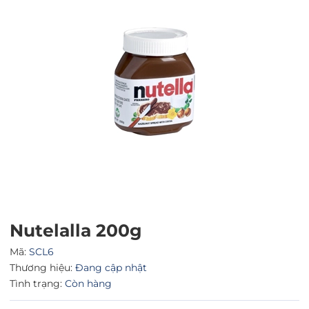
Mã giảm giá:
Ngày hết hạn:
Nutelalla 200g
Điều kiện:
Mã:
SCL6
Thương hiệu:
Đang cập nhật
Tình trạng:
Còn hàng