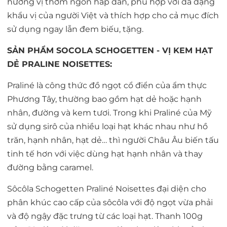
hương vị thơm ngon hấp dẫn, phù hợp với đa dạng
khẩu vị của người Việt và thích hợp cho cả mục đích
sử dụng ngay lẫn đem biếu, tặng.
SẢN PHẨM SOCOLA SCHOGETTEN - VỊ KEM HẠT
DẺ PRALINE NOISETTES:
Praliné là công thức đồ ngọt cổ điển của ẩm thực
Phương Tây, thường bao gồm hạt dẻ hoặc hạnh
nhân, đường và kem tươi. Trong khi Praliné của Mỹ
sử dụng sirô của nhiều loại hạt khác nhau như hồ
trăn, hạnh nhân, hạt dẻ… thì người Châu Âu biến tấu
tinh tế hơn với việc dùng hạt hạnh nhân và thay
đường bằng caramel.
Sôcôla Schogetten Praliné Noisettes đại diện cho
phân khúc cao cấp của sôcôla với độ ngọt vừa phải
và độ ngậy đặc trưng từ các loại hạt. Thanh 100g