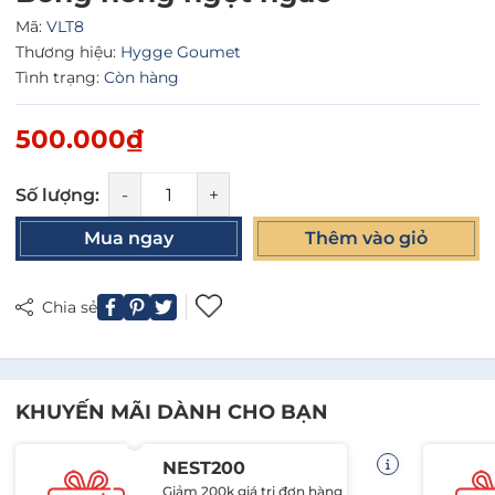
Mã:
VLT8
Thương hiệu:
Hygge Goumet
Tình trạng:
Còn hàng
500.000₫
Số lượng:
-
+
Mua ngay
Thêm vào giỏ
Chia sẻ
KHUYẾN MÃI DÀNH CHO BẠN
NEST200
Giảm 200k giá trị đơn hàng