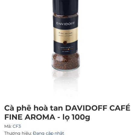
Mã giảm giá:
Ngày hết hạn:
Cà phê hoà tan DAVIDOFF CAFÉ
Điều kiện:
FINE AROMA - lọ 100g
Mã:
CF3
Thương hiệu:
Đang cập nhật