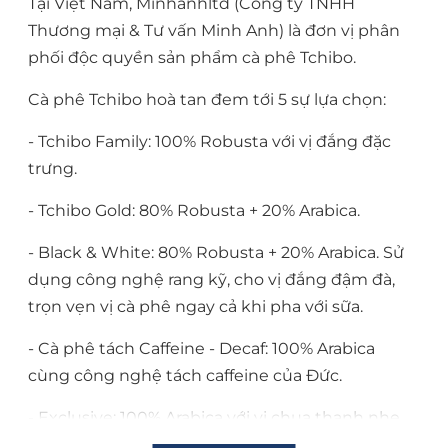
Tại Việt Nam, Minhanhltd (Công ty TNHH
Thương mại & Tư vấn Minh Anh) là đơn vị phân
phối độc quyền sản phẩm cà phê Tchibo.
Cà phê Tchibo hoà tan đem tới 5 sự lựa chọn:
- Tchibo Family: 100% Robusta với vị đắng đặc
trưng.
- Tchibo Gold: 80% Robusta + 20% Arabica.
- Black & White: 80% Robusta + 20% Arabica. Sử
dụng công nghệ rang kỹ, cho vị đắng đậm đà,
trọn vẹn vị cà phê ngay cả khi pha với sữa.
- Cà phê tách Caffeine - Decaf: 100% Arabica
cùng công nghệ tách caffeine của Đức.
- Exclusive: 100% Arabica với vị chua thanh nhẹ
nhàng kèm hương thơm nồng nàn.