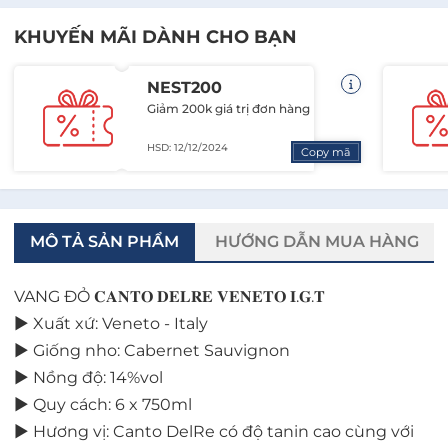
KHUYẾN MÃI DÀNH CHO BẠN
NEST200
Giảm 200k giá trị đơn hàng
HSD: 12/12/2024
Copy mã
MÔ TẢ SẢN PHẨM
HƯỚNG DẪN MUA HÀNG
VANG ĐỎ 𝐂𝐀𝐍𝐓𝐎 𝐃𝐄𝐋𝐑𝐄 𝐕𝐄𝐍𝐄𝐓𝐎 𝐈.𝐆.𝐓
► Xuất xứ: Veneto - Italy
► Giống nho: Cabernet Sauvignon
► Nồng độ: 14%vol
► Quy cách: 6 x 750ml
►
Hương vị: Canto DelRe có độ tanin cao cùng với