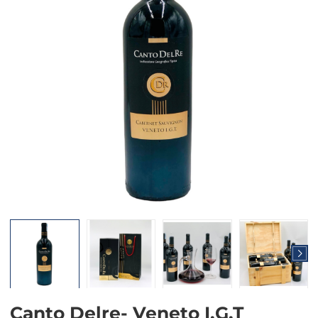
Mã giảm giá:
Ngày hết hạn:
Điều kiện:
Canto Delre- Veneto I.G.T