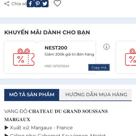
Chia sẻ
KHUYẾN MÃI DÀNH CHO BẠN
NEST200
Giảm 200k giá trị đơn hàng
HSD: 12/12/2024
Copy mã
MÔ TẢ SẢN PHẨM
HƯỚNG DẪN MUA HÀNG
VANG ĐỎ 𝐂𝐇𝐀𝐓𝐄𝐀𝐔 𝐃𝐔 𝐆𝐑𝐀𝐍𝐃 𝐒𝐎𝐔𝐒𝐒𝐀𝐍𝐒
𝐌𝐀𝐑𝐆𝐀𝐔𝐗
► Xuất xứ: Margaux - France
► Giống nho: Cabernet Sauvignon, Merlot