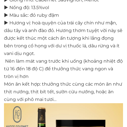
► Nồng độ: 13.5%vol
► Màu sắc: đỏ ruby đậm
►
Hương vị: hoà quyện của trái cây chín như mận,
dâu tây và anh đào đỏ. Hương thơm tuyệt vời này sẽ
được kết thúc một cách ấn tượng khi lắng đọng
bên trong cổ họng với dư vị thuốc lá, dâu rừng và ít
vani dịu ngọt.
Nên làm mát vang trước khi uống (khoảng nhiệt độ
từ 16 đến 18 độ C) để thưởng thức vang ngon và
tròn vị hơn
Món ăn kết hợp: thưởng thức cùng các món ăn như
thịt nướng, thịt bít tết, sườn cừu nướng, hoặc ăn
cùng với phô mai tươi…