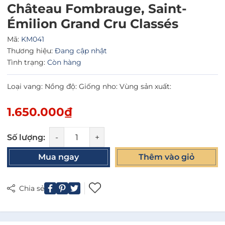
Château Fombrauge, Saint-
Émilion Grand Cru Classés
Mã:
KM041
Thương hiệu:
Đang cập nhật
Tình trạng:
Còn hàng
Loại vang: Nồng độ: Giống nho: Vùng sản xuất:
1.650.000₫
Số lượng:
-
+
Mua ngay
Thêm vào giỏ
Chia sẻ