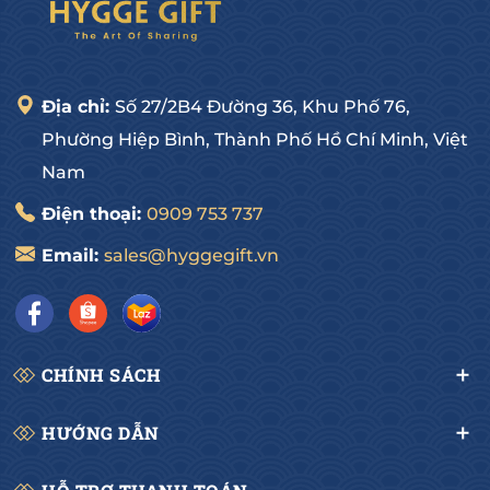
HYGGE GOURMET
Hotline: 0909 75 37 37
Địa chỉ: 27/2B4 Đường số 36, Hiệp Bình Chánh, Thủ 
Địa chỉ:
Số 27/2B4 Đường 36, Khu Phố 76,
Đức, HCM
Phường Hiệp Bình, Thành Phố Hồ Chí Minh, Việt
Nam
Điện thoại:
0909 753 737
Email:
sales@hyggegift.vn
CHÍNH SÁCH
HƯỚNG DẪN