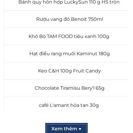
Bánh quy hỗn hợp LuckySun 110 g HS tròn
Rượu vang đỏ Benoit 750ml
Khô Bò TAM FOOD tiêu xanh 100g
Hạt điều rang muối Kaminut 180g
Kẹo C&H 100g Fruit Candy
Chocolate Tiramisu Bery'l 65g
café L'amant hòa tan 30g
Hộp gỗ + Túi
Xem thêm