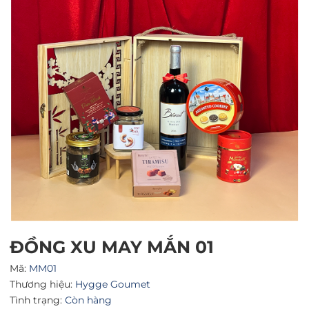
Mã giảm giá:
Ngày hết hạn:
Điều kiện:
ĐỒNG XU MAY MẮN 01
Mã:
MM01
Thương hiệu:
Hygge Goumet
Tình trạng:
Còn hàng