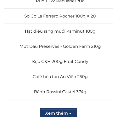
Rượu JW Red label 70c
So Co La Ferrero Rocher 100g X 20
Hạt điều rang muối Kaminut 180g
Mứt Dâu Preserves - Golden Farm 210g
Kẹo C&H 200g Fruit Candy
Café hòa tan An Viên 250g
Bánh Rossini Castel 374g
Hộp gỗ + Túi
Xem thêm