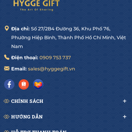
HYGGE GOURMET
Hotline: 0909 75 37 37
Địa chỉ: 27/2B4 Đường số 36, Hiệp Bình Chánh, Thủ 
Địa chỉ:
Số 27/2B4 Đường 36, Khu Phố 76,
Đức, HCM
Phường Hiệp Bình, Thành Phố Hồ Chí Minh, Việt
Nam
Điện thoại:
0909 753 737
Email:
sales@hyggegift.vn
CHÍNH SÁCH
HƯỚNG DẪN