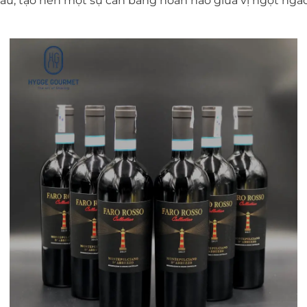
nhau, tạo nên một sự cân
bằng hoàn hảo giữa vị ngọt ngà