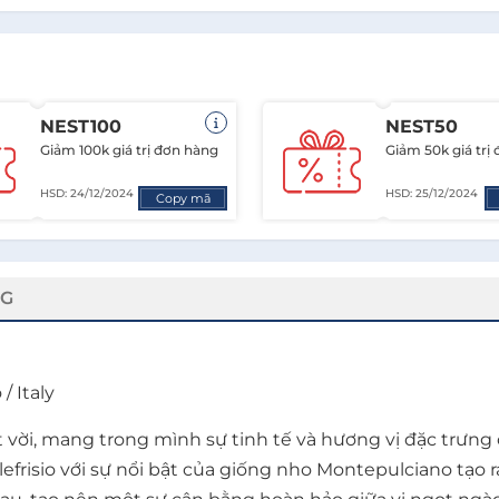
NEST100
NEST50
Giảm 100k giá trị đơn hàng
Giảm 50k giá trị
HSD: 24/12/2024
HSD: 25/12/2024
Copy mã
NG
/ Italy
rượu vang Ý tuyệt vời, mang trong mình sự tinh tế và hương vị đặ
lefrisio với sự nổi bật của giống nho Montepulciano tạ