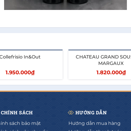
Collefrisio In&Out
CHATEAU GRAND SOU
MARGAUX
1.950.000₫
1.820.000₫
hêm vào giỏ
Thêm vào giỏ
CHÍNH SÁCH
HƯỚNG DẪN
ính sách bảo mật
Hướng dẫn mua hàng