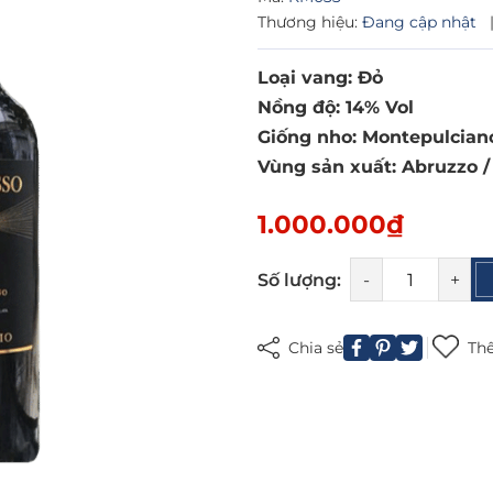
Thương hiệu:
Đang cập nhật
Loại vang: Đỏ
Mã giảm giá:
Nồng độ: 14% Vol
Giống nho: Montepulcian
Ngày hết hạn:
Vùng sản xuất: Abruzzo / 
Điều kiện:
1.000.000₫
Số lượng:
-
+
Chia sẻ
Thê