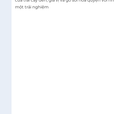
của trái cây đen, gia vị và gỗ sồi hòa quyện với 
một trải nghiệm