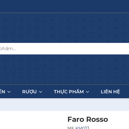
ẾN
RƯỢU
THỰC PHẨM
LIÊN HỆ
Faro Rosso
Mã:
KM033