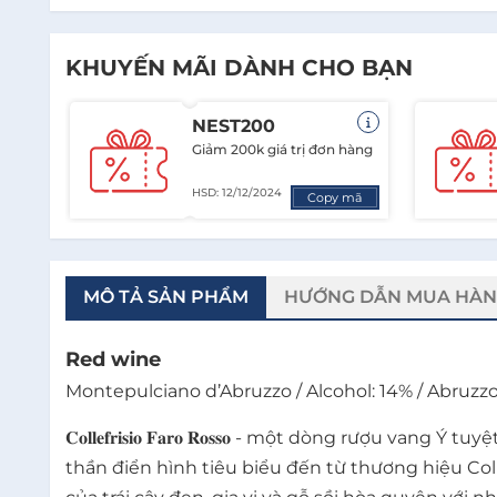
KHUYẾN MÃI DÀNH CHO BẠN
NEST200
Giảm 200k giá trị đơn hàng
HSD: 12/12/2024
Copy mã
MÔ TẢ SẢN PHẨM
HƯỚNG DẪN MUA HÀ
Red wine
Montepulciano d’Abruzzo / Alcohol: 14% / Abruzzo 
𝐂𝐨𝐥𝐥𝐞𝐟𝐫𝐢𝐬𝐢𝐨 𝐅𝐚𝐫𝐨 𝐑𝐨𝐬𝐬𝐨 - một dòng 
thần điển hình tiêu biểu đến từ thương hiệu Col