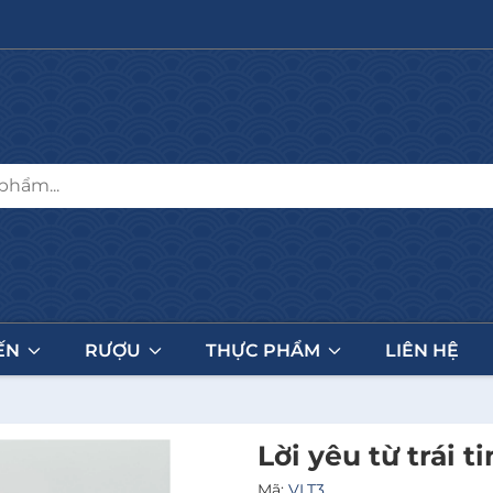
ẾN
RƯỢU
THỰC PHẨM
LIÊN HỆ
Lời yêu từ trái t
Mã:
VLT3