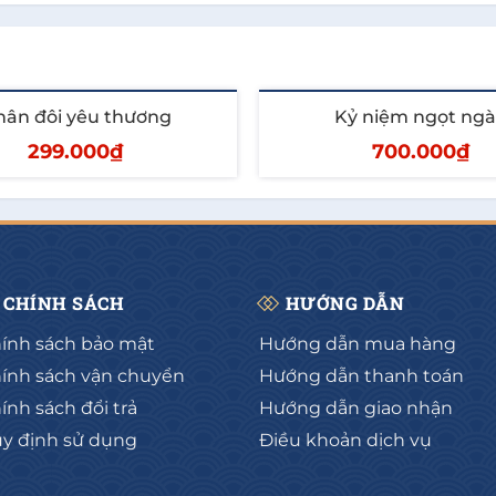
ân đôi yêu thương
Kỷ niệm ngọt ng
299.000₫
700.000₫
hêm vào giỏ
Thêm vào giỏ
CHÍNH SÁCH
HƯỚNG DẪN
ính sách bảo mật
Hướng dẫn mua hàng
ính sách vận chuyển
Hướng dẫn thanh toán
ính sách đổi trả
Hướng dẫn giao nhận
y định sử dụng
Điều khoản dịch vụ