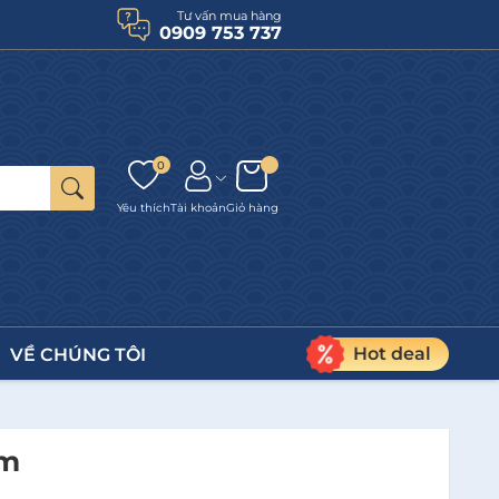
Tư vấn mua hàng
0909 753 737
0
Yêu thích
Tài khoản
Giỏ hàng
Hot deal
VỀ CHÚNG TÔI
im