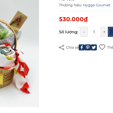
Thương hiệu:
Hygge Goumet
Mã giảm giá:
530.000₫
Ngày hết hạn:
Số lượng:
-
+
Điều kiện:
Chia sẻ
Thê