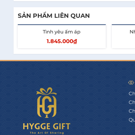
SẢN PHẨM LIÊN QUAN
Tình yêu ấm áp
Nh
1.845.000₫
Thêm vào giỏ
T
Ch
Ch
Ch
Qu