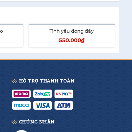
ào
Tình yêu đong đầy
550.000₫
Thêm vào giỏ
HỖ TRỢ THANH TOÁN
CHỨNG NHẬN