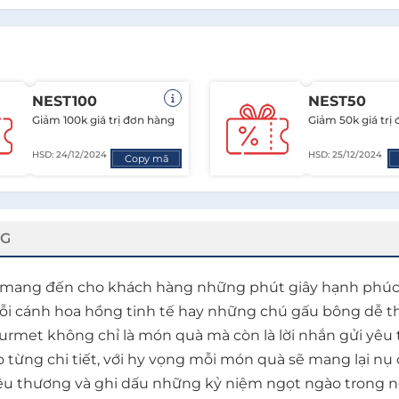
NEST100
NEST50
Giảm 100k giá trị đơn hàng
Giảm 50k giá trị
HSD: 24/12/2024
HSD: 25/12/2024
Copy mã
NG
ng đến cho khách hàng những phút giây hạnh phúc tr
 mỗi cánh hoa hồng tinh tế hay những chú gấu bông dễ
met không chỉ là món quà mà còn là lời nhắn gửi yêu t
 từng chi tiết, với hy vọng mỗi món quà sẽ mang lại nụ
êu thương và ghi dấu những kỷ niệm ngọt ngào trong 