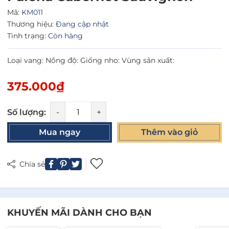
Mã:
KM011
Thương hiệu:
Đang cập nhật
Tình trạng:
Còn hàng
Loại vang: Nồng độ: Giống nho: Vùng sản xuất:
375.000₫
Số lượng:
-
+
Mua ngay
Thêm vào giỏ
Chia sẻ
KHUYẾN MÃI DÀNH CHO BẠN