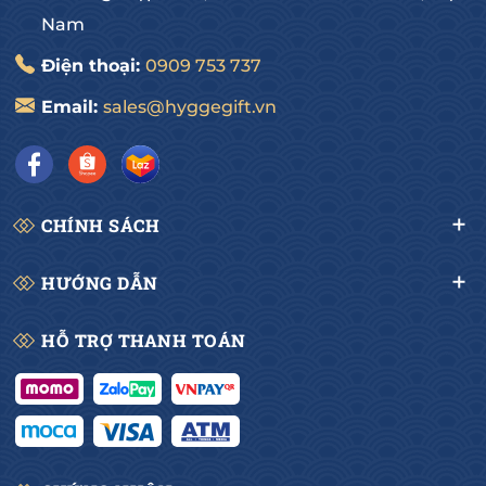
Nam
Điện thoại:
0909 753 737
Email:
sales@hyggegift.vn
CHÍNH SÁCH
HƯỚNG DẪN
HỖ TRỢ THANH TOÁN