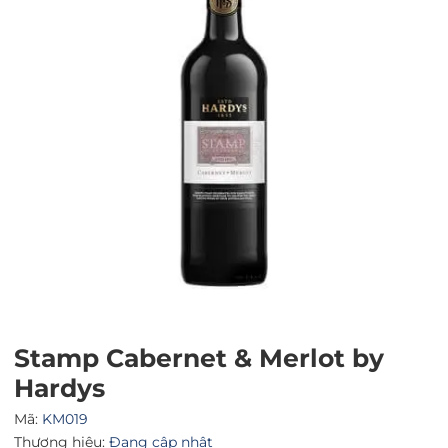
Mã giảm giá:
Ngày hết hạn:
Điều kiện:
Stamp Cabernet & Merlot by
Hardys
Mã:
KM019
Thương hiệu:
Đang cập nhật