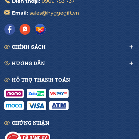
Điện thoại:
0909 753 737
Email:
sales@hyggegift.vn
CHÍNH SÁCH
HƯỚNG DẪN
HỖ TRỢ THANH TOÁN
CHỨNG NHẬN