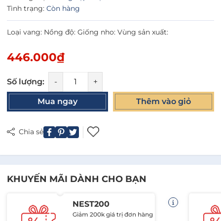
Tình trạng:
Còn hàng
Loại vang: Nồng độ: Giống nho: Vùng sản xuất:
446.000₫
Số lượng:
-
+
Mua ngay
Thêm vào giỏ
Chia sẻ
KHUYẾN MÃI DÀNH CHO BẠN
NEST200
Giảm 200k giá trị đơn hàng