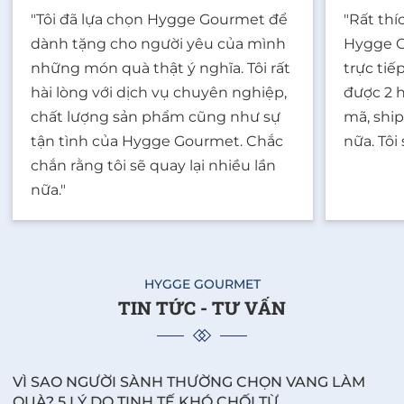
"Tôi đã lựa chọn Hygge Gourmet để
"Rất th
dành tặng cho người yêu của mình
Hygge G
những món quà thật ý nghĩa. Tôi rất
trực tiế
hài lòng với dịch vụ chuyên nghiệp,
được 2 
chất lượng sản phẩm cũng như sự
mã, ship
tận tình của Hygge Gourmet. Chắc
nữa. Tôi
chắn rằng tôi sẽ quay lại nhiều lần
nữa."
HYGGE GOURMET
TIN TỨC - TƯ VẤN
VÌ SAO NGƯỜI SÀNH THƯỜNG CHỌN VANG LÀM
QUÀ? 5 LÝ DO TINH TẾ KHÓ CHỐI TỪ