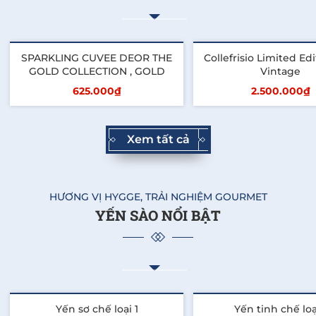
SPARKLING CUVEE DEOR THE
Collefrisio Limited Ed
GOLD COLLECTION , GOLD
Vintage
625.000₫
2.500.000₫
Thêm vào giỏ
Thêm vào giỏ
Xem tất cả
HƯƠNG VỊ HYGGE, TRẢI NGHIỆM GOURMET
YẾN SÀO NỔI BẬT
Yến sơ chế loại 1
Yến tinh chế loạ