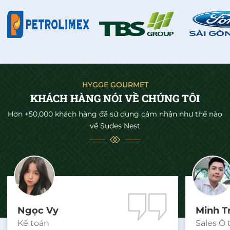
HYGGE GOURMET
KHÁCH HÀNG NÓI VỀ CHÚNG TÔI
Hơn +50,000 khách hàng đã sử dụng cảm nhận như thế nào
về Sudes Nest
Ngọc Vy
Minh T
Kế toán
Sales Ô 