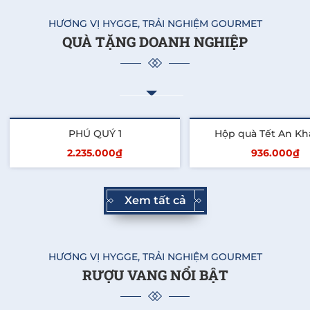
HƯƠNG VỊ HYGGE, TRẢI NGHIỆM GOURMET
QUÀ TẶNG DOANH NGHIỆP
PHÚ QUÝ 1
Hộp quà Tết An Kh
2.235.000₫
936.000₫
Thêm vào giỏ
Thêm vào giỏ
Xem tất cả
HƯƠNG VỊ HYGGE, TRẢI NGHIỆM GOURMET
RƯỢU VANG NỔI BẬT