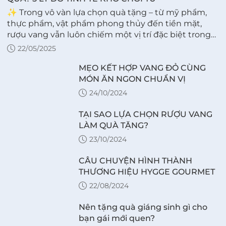
✨ Trong vô vàn lựa chọn quà tặng – từ mỹ phẩm,
thực phẩm, vật phẩm phong thủy đến tiền mặt,
rượu vang vẫn luôn chiếm một vị trí đặc biệt trong
lòng người sành. Không chỉ là thức uống, vang còn
22/05/2025
là t...
MẸO KẾT HỢP VANG ĐỎ CÙNG
MÓN ĂN NGON CHUẨN VỊ
24/10/2024
TẠI SAO LỰA CHỌN RƯỢU VANG
LÀM QUÀ TẶNG?
23/10/2024
CÂU CHUYỆN HÌNH THÀNH
THƯƠNG HIỆU HYGGE GOURMET
22/08/2024
Nên tặng quà giáng sinh gì cho
bạn gái mới quen?