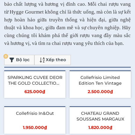
bảo chất lượng và hương vị đỉnh cao. Mỗi chai rượu vang
từ Hygge Gourmet không chỉ là thức uống, mà còn là sự kết
hợp hoàn hảo giữa truyền thống và hiện đại, giữa nghệ
thuật và khoa học, giữa đam mê và sự chuyên nghiệp. Hãy
cùng chúng tôi khám phá thế giới rượu vang đầy màu sắc
và hương vị, và tìm ra chai rượu vang yêu thích của bạn.
0
Bộ lọc
Xếp theo
SPARKLING CUVEE DEOR
Collefrisio Limited
THE GOLD COLLECTION ,
Edition Ten Vintage
GOLD
625.000₫
2.500.000₫
Thêm vào giỏ
Thêm vào giỏ
Collefrisio In&Out
CHATEAU GRAND
SOUSSANS MARGAUX
1.950.000₫
1.820.000₫