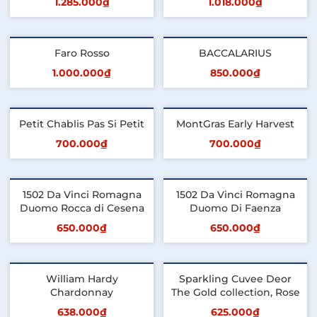
1.285.000₫
1.018.000₫
Thêm vào giỏ
Thêm vào giỏ
Faro Rosso
BACCALARIUS
1.000.000₫
850.000₫
Thêm vào giỏ
Thêm vào giỏ
Petit Chablis Pas Si Petit
MontGras Early Harvest
700.000₫
700.000₫
Thêm vào giỏ
Thêm vào giỏ
1502 Da Vinci Romagna
1502 Da Vinci Romagna
Duomo Rocca di Cesena
Duomo Di Faenza
650.000₫
650.000₫
Thêm vào giỏ
Thêm vào giỏ
William Hardy
Sparkling Cuvee Deor
Chardonnay
The Gold collection, Rose
638.000₫
625.000₫