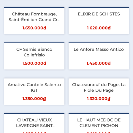
Thêm vào giỏ
Thêm vào giỏ
Château Fombrauge,
ELIXIR DE SCHISTES
Saint-Émilion Grand Cru
Classés
1.650.000₫
1.620.000₫
Thêm vào giỏ
Thêm vào giỏ
CF Semis Bianco
Le Anfore Masso Antico
Collefrisio
1.500.000₫
1.450.000₫
Thêm vào giỏ
Thêm vào giỏ
Amativo Cantele Salento
Chateauneuf du Page, La
IGT
Fiole Du Page
1.350.000₫
1.320.000₫
Thêm vào giỏ
Thêm vào giỏ
CHATEAU VIEUX
LE HAUT MEDOC DE
LAVERGNE SAINT
CLEMENT PICHON
EMILION GRAND CRU