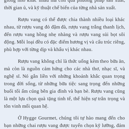
giống nho khác nhau mà còn qua phương pháp sản xuất,
thời gian ủ, và kỹ thuật chế biến của từng nhà sản xuất.
Rượu vang có thể được chia thành nhiều loại khác
nhau, từ rượu vang đỏ đậm đà, rượu vang trắng thanh lịch,
đến rượu vang hồng nhẹ nhàng và rượu vang sủi bọt sôi
động. Mỗi loại đều có đặc điểm hương vị và cấu trúc riêng,
phù hợp với từng dịp và khẩu vị khác nhau.
Rượu vang không chỉ là thức uống kèm theo bữa ăn,
mà còn là nguồn cảm hứng cho các nhà thơ, nhạc sĩ, và
nghệ sĩ. Nó gắn liền với những khoảnh khắc quan trọng
trong đời sống, từ những bữa tiệc sang trọng đến những
buổi tối ấm cúng bên gia đình và bạn bè. Rượu vang cũng
là một lựa chọn quà tặng tinh tế, thể hiện sự trân trọng và
tôn vinh mối quan hệ.
Ở Hygge Gourmet, chúng tôi tự hào mang đến cho
bạn những chai rượu vang được tuyển chọn kỹ lưỡng, đảm