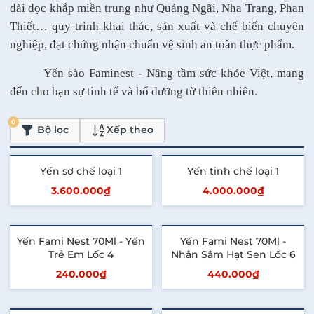
dài dọc khắp miền trung như Quảng Ngãi, Nha Trang, Phan
Thiết… quy trình khai thác, sản xuất và chế biến chuyên
nghiệp, đạt chứng nhận chuẩn vệ sinh an toàn thực phẩm.
Yến sào Faminest - Nâng tầm sức khỏe Việt, mang
đến cho bạn sự tinh tế và bổ dưỡng từ thiên nhiên.
0
Bộ lọc
Xếp theo
Yến sơ chế loại 1
Yến tinh chế loại 1
3.600.000₫
4.000.000₫
Thêm vào giỏ
Thêm vào giỏ
Yến Fami Nest 70Ml - Yến
Yến Fami Nest 70Ml -
Trẻ Em Lốc 4
Nhân Sâm Hạt Sen Lốc 6
240.000₫
440.000₫
Thêm vào giỏ
Thêm vào giỏ