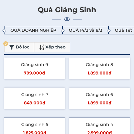
Quà Giáng Sinh
QUÀ DOANH NGHIỆP
QUÀ 14/2 và 8/3
Quà Tết
0
Bộ lọc
Xếp theo
Giáng sinh 9
Giáng sinh 8
799.000₫
1.899.000₫
Thêm vào giỏ
Thêm vào giỏ
Giáng sinh 7
Giáng sinh 6
849.000₫
1.899.000₫
Thêm vào giỏ
Thêm vào giỏ
Giáng sinh 5
Giáng sinh 4
1.825.000₫
2.599.000₫