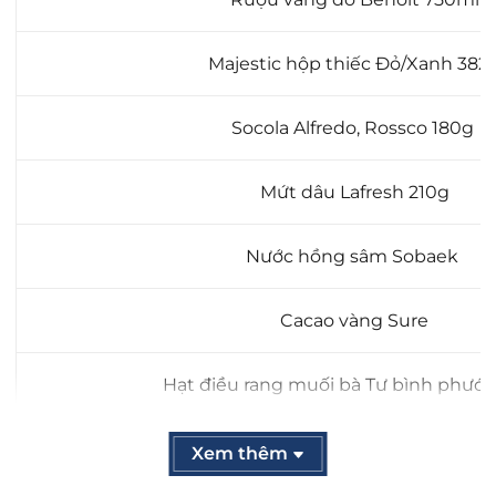
Majestic hộp thiếc Đỏ/Xanh 382
Socola Alfredo, Rossco 180g
Mứt dâu Lafresh 210g
Nước hồng sâm Sobaek
Cacao vàng Sure
Hạt điều rang muối bà Tư bình phướ
Oatmeal Hũ vàng Tài - Lộc HT_N
Xem thêm