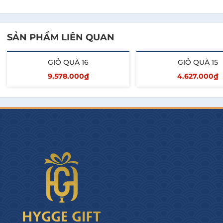
Kẹo hồng sâm Sobaek cao cấp 20
SẢN PHẨM LIÊN QUAN
Xoài sấy dẻo Tư Bông
GIỎ QUÀ 16
GIỎ QUÀ 15
Khay gỗ và + Túi xách
9.578.000₫
4.627.000₫
Hygge Gourmet cam kết và khác biệt:
Thêm vào giỏ
Thêm vào giỏ
- Cá nhân hóa quà tặng Tết cho Doanh Nghiệp
- Thiết kế câu chuyện quà tặng Signature cho từng 
Doanh Nghiệp (Logo, màu sắc...)
- Cung cấp hóa đơn và chứng từ đầy đủ, minh bạch.
-  Đáp ứng Số Lượng Lớn và giao hàng Nhanh trên 
toàn quốc.
- Chiết khấu hấp dẫn.
- Đa dạng phân khúc, tối ưu ngân sách.
- Nhiều mẫu mã bắt mắt với sản phẩm trong và 