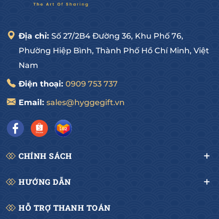
ngoài nước.
- Đội ngũ nhân viên tư vấn nhiệt tình, chuyên 
nghiệp và tận tâm.
Địa chỉ:
Số 27/2B4 Đường 36, Khu Phố 76,
Quý khách hãy nhanh tay Inbox hoặc liên hệ: 0909 
Phường Hiệp Bình, Thành Phố Hồ Chí Minh, Việt
75 37 37 ngay để nhận Giá Ưu Đãi khi đặt hàng sớm.
Nam
-------------------------------------
Điện thoại:
0909 753 737
HYGGE GOURMET
Email:
sales@hyggegift.vn
Hotline: 0909 75 37 37
Địa chỉ: 27/2B4 Đường số 36, Hiệp Bình Chánh, Thủ 
Đức, HCM
CHÍNH SÁCH
HƯỚNG DẪN
HỖ TRỢ THANH TOÁN