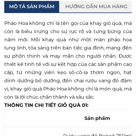
MÔ TẢ SẢN PHẨM
HƯỚNG DẪN MUA HÀNG
Pháo Hoa không chỉ là tên gọi của khay giỏ quà, mà
còn là biểu trưng cho sự rực rỡ và tưng bừng của
năm mới. Mỗi khay quà như một màn pháo hoa
lung linh, tỏa sáng trên bàn tiệc gia đình, mang đến
sự phồn thịnh và may mắn cho người nhận. Được
thiết kế tinh tế với sự kết hợp của các sản phẩm cao
cấp, từ những viên kẹo sô-cô-la thơm ngon, hạt
dinh dưỡng bổ dưỡng, đến chai rượu vang đỏ đậm
vị, khay giỏ quà Pháo Hoa không chỉ là món quà, mà
còn là lời chúc chân thành và sâu sắc.
THÔNG TIN CHI TIẾT GIỎ QUÀ 01:
Sản phẩm
Rượu vang đỏ Benoit 750ml