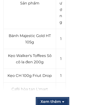
Sản phẩm
ư
ợ
n
g
Bánh Majestic Gold HT
1
105g
Kẹo Walker's Toffees Sô
1
cô la đen 200g
Kẹo CH 100g Friut Drop
1
Café hòa tan L'mart
1
100g
Xem thêm