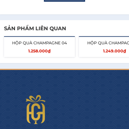
Bưởi vàng sấy Fruit
1
Ocean 140g
SẢN PHẨM LIÊN QUAN
Chocolate Tiramisu
1
Bery'l 65g
HỘP QUÀ CHAMPAGNE 04
HỘP QUÀ CHAMPAG
1.258.000₫
1.249.000₫
Hộp quà giấy AK +
1
Thêm vào giỏ
Thêm vào giỏ
phụ kiện
Hygge Gourmet cam kết và khác biệt:
- Cá nhân hóa quà tặng Tết cho Doanh Nghiệp
- Thiết kế câu chuyện quà tặng Signature cho từng
Doanh Nghiệp (Logo, màu sắc...)
- Cung cấp hóa đơn và chứng từ đầy đủ, minh bạch.
- Đáp ứng Số Lượng Lớn và giao hàng Nhanh trên
toàn quốc.