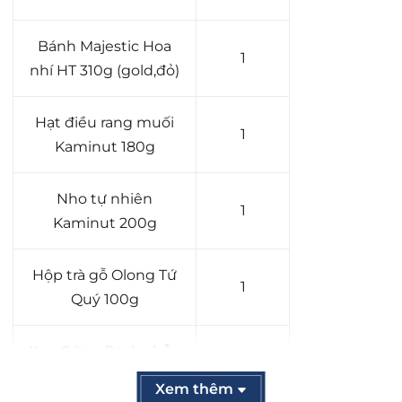
Bánh Majestic Hoa
1
nhí HT 310g (gold,đỏ)
Hạt điều rang muối
1
Kaminut 180g
Nho tự nhiên
1
Kaminut 200g
Hộp trà gỗ Olong Tứ
1
Quý 100g
Kẹo Cứng Rosha hỗn
1
hợp 100g - lon giấy
Xem thêm