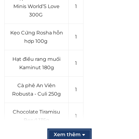
Minis World’S Love
1
300G
Kẹo Cứng Rosha hỗn
1
hợp 100g
Hạt điều rang muối
1
Kaminut 180g
Cà phê An Viên
1
Robusta - Culi 250g
Chocolate Tiramisu
1
Bery'l 135g
Xem thêm
Nho tự nhiên