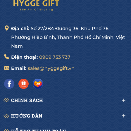
- Nhiều mẫu mã bắt mắt với sản phẩm trong và
ngoài nước.
- Đội ngũ nhân viên tư vấn nhiệt tình, chuyên
nghiệp và tận tâm.
Địa chỉ:
Số 27/2B4 Đường 36, Khu Phố 76,
Quý khách hãy nhanh tay Inbox hoặc liên hệ: 0909
Phường Hiệp Bình, Thành Phố Hồ Chí Minh, Việt
75 37 37 ngay để nhận Giá Ưu Đãi khi đặt hàng sớm.
Nam
-------------------------------------
HYGGE GOURMET
Điện thoại:
0909 753 737
Hotline: 0909 75 37 37
Email:
sales@hyggegift.vn
Địa chỉ: 27/2B4 Đường số 36, Hiệp Bình Chánh, Thủ
Đức, HCM
CHÍNH SÁCH
HƯỚNG DẪN