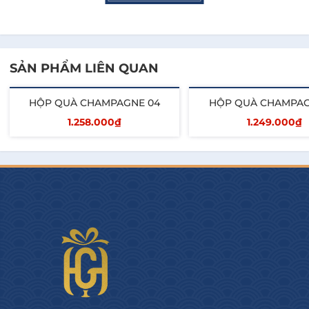
1
Kaminut 200g
Nước hồng sâm
1
SẢN PHẨM LIÊN QUAN
Sobaek
HỘP QUÀ CHAMPAGNE 04
HỘP QUÀ CHAMPAG
Hộp quà giấy+ Túi +
1.258.000₫
1.249.000₫
1
phụ kiện
Thêm vào giỏ
Thêm vào giỏ
Hygge Gourmet cam kết và khác biệt:
- Cá nhân hóa quà tặng Tết cho Doanh Nghiệp
- Thiết kế câu chuyện quà tặng Signature cho từng
Doanh Nghiệp (Logo, màu sắc...)
- Cung cấp hóa đơn và chứng từ đầy đủ, minh bạch.
- Đáp ứng Số Lượng Lớn và giao hàng Nhanh trên
toàn quốc.
- Chiết khấu hấp dẫn.
- Đa dạng phân khúc, tối ưu ngân sách.