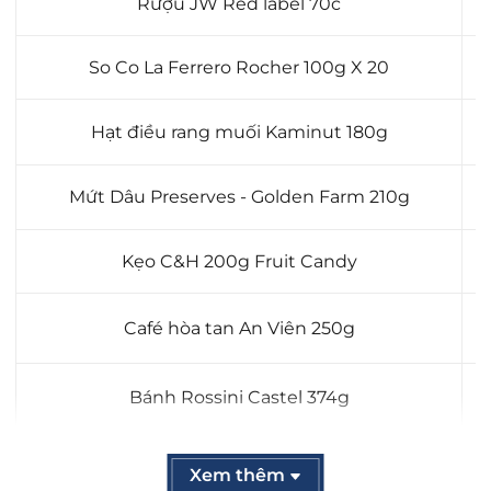
Rượu JW Red label 70c
So Co La Ferrero Rocher 100g X 20
Hạt điều rang muối Kaminut 180g
Mứt Dâu Preserves - Golden Farm 210g
Kẹo C&H 200g Fruit Candy
Café hòa tan An Viên 250g
Bánh Rossini Castel 374g
Hộp gỗ + Túi
Xem thêm