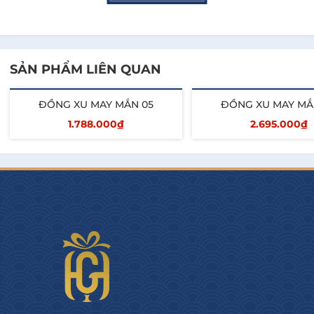
Hygge Gourmet cam kết và khác biệt:
- Cá nhân hóa quà tặng Tết cho Doanh Nghiệp
- Thiết kế câu chuyện quà tặng Signature cho từng 
SẢN PHẨM LIÊN QUAN
Doanh Nghiệp (Logo, màu sắc...)
- Cung cấp hóa đơn và chứng từ đầy đủ, minh bạch.
ĐỒNG XU MAY MẮN 05
ĐỒNG XU MAY MẮ
-  Đáp ứng Số Lượng Lớn và giao hàng Nhanh trên 
1.788.000₫
2.695.000₫
toàn quốc.
Thêm vào giỏ
Thêm vào giỏ
- Chiết khấu hấp dẫn.
- Đa dạng phân khúc, tối ưu ngân sách.
- Nhiều mẫu mã bắt mắt với sản phẩm trong và 
ngoài nước.
- Đội ngũ nhân viên tư vấn nhiệt tình, chuyên 
nghiệp và tận tâm.
Quý khách hãy nhanh tay Inbox hoặc liên hệ: 0909 
75 37 37 ngay để nhận Giá Ưu Đãi khi đặt hàng sớm.