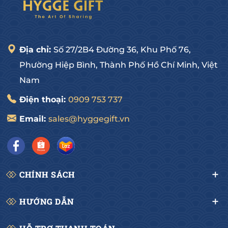
-------------------------------------
HYGGE GOURMET
Hotline: 0909 75 37 37
Địa chỉ: 27/2B4 Đường số 36, Hiệp Bình Chánh, Thủ 
Địa chỉ:
Số 27/2B4 Đường 36, Khu Phố 76,
Đức, HCM
Phường Hiệp Bình, Thành Phố Hồ Chí Minh, Việt
Nam
Điện thoại:
0909 753 737
Email:
sales@hyggegift.vn
CHÍNH SÁCH
HƯỚNG DẪN